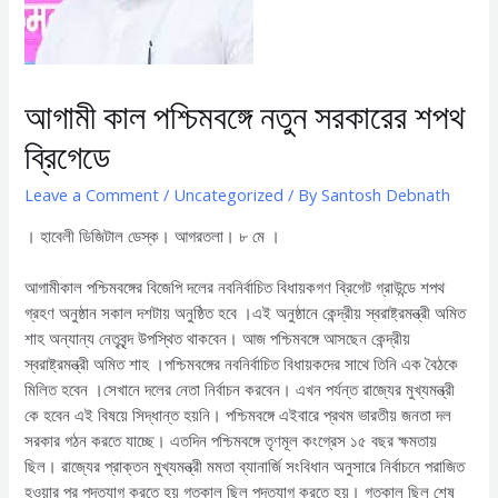
আগামী কাল পশ্চিমবঙ্গে নতুন সরকারের শপথ
ব্রিগেডে
Leave a Comment
/
Uncategorized
/ By
Santosh Debnath
। হাবেলী ডিজিটাল ডেস্ক। আগরতলা। ৮ মে ।
আগামীকাল পশ্চিমবঙ্গের বিজেপি দলের নবনির্বাচিত বিধায়কগণ ব্রিগেট গ্রাউন্ডে শপথ
গ্রহণ অনুষ্ঠান সকাল দশটায় অনুষ্ঠিত হবে ।এই অনুষ্ঠানে কেন্দ্রীয় স্বরাষ্ট্রমন্ত্রী অমিত
শাহ অন্যান্য নেতৃবৃন্দ উপস্থিত থাকবেন। আজ পশ্চিমবঙ্গে আসছেন কেন্দ্রীয়
স্বরাষ্ট্রমন্ত্রী অমিত শাহ ।পশ্চিমবঙ্গের নবনির্বাচিত বিধায়কদের সাথে তিনি এক বৈঠকে
মিলিত হবেন ।সেখানে দলের নেতা নির্বাচন করবেন। এখন পর্যন্ত রাজ্যের মুখ্যমন্ত্রী
কে হবেন এই বিষয়ে সিদ্ধান্ত হয়নি। পশ্চিমবঙ্গে এইবারে প্রথম ভারতীয় জনতা দল
সরকার গঠন করতে যাচ্ছে। এতদিন পশ্চিমবঙ্গে তৃণমূল কংগ্রেস ১৫ বছর ক্ষমতায়
ছিল। রাজ্যের প্রাক্তন মুখ্যমন্ত্রী মমতা ব্যানার্জি সংবিধান অনুসারে নির্বাচনে পরাজিত
হওয়ার পর পদত্যাগ করতে হয় গতকাল ছিল পদত্যাগ করতে হয়। গতকাল ছিল শেষ