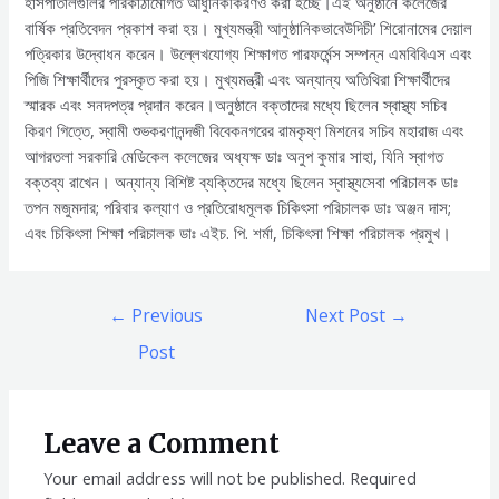
হাসপাতালগুলির পরিকাঠামোগত আধুনিকীকরণও করা হচ্ছে।এই অনুষ্ঠানে কলেজের
বার্ষিক প্রতিবেদন প্রকাশ করা হয়। মুখ্যমন্ত্রী আনুষ্ঠানিকভাবেউদিচী’ শিরোনামের দেয়াল
পত্রিকার উদ্বোধন করেন। উল্লেখযোগ্য শিক্ষাগত পারফর্মেন্স সম্পন্ন এমবিবিএস এবং
পিজি শিক্ষার্থীদের পুরস্কৃত করা হয়। মুখ্যমন্ত্রী এবং অন্যান্য অতিথিরা শিক্ষার্থীদের
স্মারক এবং সনদপত্র প্রদান করেন।অনুষ্ঠানে বক্তাদের মধ্যে ছিলেন স্বাস্থ্য সচিব
কিরণ গিত্তে, স্বামী শুভকরণানন্দজী বিবেকনগরের রামকৃষ্ণ মিশনের সচিব মহারাজ এবং
আগরতলা সরকারি মেডিকেল কলেজের অধ্যক্ষ ডাঃ অনুপ কুমার সাহা, যিনি স্বাগত
বক্তব্য রাখেন। অন্যান্য বিশিষ্ট ব্যক্তিদের মধ্যে ছিলেন স্বাস্থ্যসেবা পরিচালক ডাঃ
তপন মজুমদার; পরিবার কল্যাণ ও প্রতিরোধমূলক চিকিৎসা পরিচালক ডাঃ অঞ্জন দাস;
এবং চিকিৎসা শিক্ষা পরিচালক ডাঃ এইচ. পি. শর্মা, চিকিৎসা শিক্ষা পরিচালক প্রমুখ।
Post
←
Previous
Next Post
→
navigation
Post
Leave a Comment
Your email address will not be published.
Required