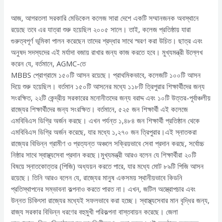
আজ, আগরতলা সরকারি মেডিকেল কলেজ সারা দেশে একটি সম্মানজনক অবস্থানে
রয়েছে তবে এর যাত্রা শুরু হয়েছিল ২০০৫ সালে। তাই, কলেজ প্রতিষ্ঠায় যারা
গুরুত্বপূর্ণ ভূমিকা পালন করেছেন তাদের শ্রদ্ধার সাথে স্মরণ করা উচিত। ছাত্র এবং
অনুষদ সদস্যদের এই মর্যাদা বজায় রাখার জন্য কাজ করতে হবে। মুখ্যমন্ত্রী উল্লেখ
করেন যে, বর্তমানে, AGMC-তে
MBBS প্রোগ্রামে ১৫০টি আসন রয়েছে। প্রাথমিকভাবে, কলেজটি ১০০টি আসন
দিয়ে শুরু হয়েছিল। বর্তমান ১৫০টি আসনের মধ্যে ১১৮টি ত্রিপুরার শিক্ষার্থীদের জন্য
সংরক্ষিত, ২২টি কেন্দ্রীয় সরকারের মনোনীতদের জন্য বরাদ্দ এবং ১০টি উত্তর-পূর্বাঞ্চলীয়
রাজ্যের শিক্ষার্থীদের জন্য সংরক্ষিত। বর্তমানে, ৫২৫ জন শিক্ষার্থী এই কলেজে
এমবিবিএস ডিগ্রি অর্জন করছে। এখন পর্যন্ত ১,৪৮৪ জন শিক্ষার্থী প্রতিষ্ঠান থেকে
এমবিবিএস ডিগ্রি অর্জন করেছে, যার মধ্যে ১,২৭০ জন ত্রিপুরার।এই স্নাতকরা
রাজ্যের বিভিন্ন গ্রামীণ ও প্রত্যন্ত অঞ্চলে সক্রিয়ভাবে সেবা প্রদান করছে, সর্বোচ্চ
নিষ্ঠার সাথে স্বাস্থ্যসেবা প্রদান করছে।মুখ্যমন্ত্রী আরও বলেন যে শিক্ষার্থীরা ২০টি
বিষয়ে স্নাতকোত্তর (পিজি) অধ্যয়ন করতে পারে, যার মধ্যে মোট ৮৯টি পিজি আসন
রয়েছে। তিনি আরও বলেন যে, রাজ্যের মানুষ একসময় স্থানীয়ভাবে কিডনি
প্রতিস্থাপনের সম্ভাবনা কল্পনাও করতে পারত না। এখন, জটিল অস্ত্রোপচার এবং
উন্নত চিকিৎসা রাজ্যের মধ্যেই সফলভাবে করা হচ্ছে। স্বাস্থ্যসেবার মান বৃদ্ধির জন্য,
রাজ্য সরকার বিভিন্ন ধরণের বহুমুখী পরিকল্পনা বাস্তবায়ন করেছে। জেলা