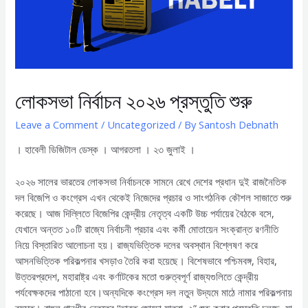
লোকসভা নির্বাচন ২০২৬ প্রস্তুতি শুরু
Leave a Comment
/
Uncategorized
/ By
Santosh Debnath
। হাবেলী ডিজিটাল ডেস্ক । আগরতলা । ২৩ জুলাই ।
২০২৬ সালের ভারতের লোকসভা নির্বাচনকে সামনে রেখে দেশের প্রধান দুই রাজনৈতিক
দল বিজেপি ও কংগ্রেস এখন থেকেই নিজেদের প্রচার ও সাংগঠনিক কৌশল সাজাতে শুরু
করেছে। আজ দিল্লিতে বিজেপির কেন্দ্রীয় নেতৃত্ব একটি উচ্চ পর্যায়ের বৈঠকে বসে,
যেখানে অন্তত ১০টি রাজ্যে নির্বাচনী প্রচার এবং কর্মী মোতায়েন সংক্রান্ত রণনীতি
নিয়ে বিস্তারিত আলোচনা হয়। রাজ্যভিত্তিক দলের অবস্থান বিশ্লেষণ করে
আসনভিত্তিক পরিকল্পনার খসড়াও তৈরি করা হয়েছে। বিশেষভাবে পশ্চিমবঙ্গ, বিহার,
উত্তরপ্রদেশ, মহারাষ্ট্র এবং কর্ণাটকের মতো গুরুত্বপূর্ণ রাজ্যগুলিতে কেন্দ্রীয়
পর্যবেক্ষকদের পাঠানো হবে।অন্যদিকে কংগ্রেস দল নতুন উদ্যমে মাঠে নামার পরিকল্পনায়
ব্যস্ত। রাহুল গান্ধীর নেতৃত্বে “ভারত জোড়ো যাত্রা–২” শুরু করার প্রস্তুতি চলছে, যা