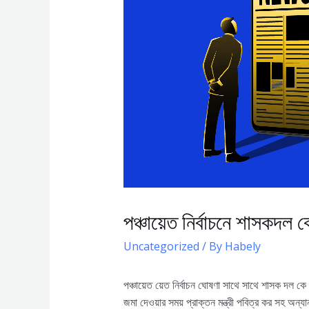
পঞ্চায়েত নির্বাচনে শাসকদল 
Uncategorized
/ By
Habely
পঞ্চায়েত য়েত নির্বাচন ঘোষণা সাথে সাথে শাসক দল ক
জমা দেওয়ার সময় প্রাক্তন মন্ত্রী পবিত্র কর সহ অন্যা