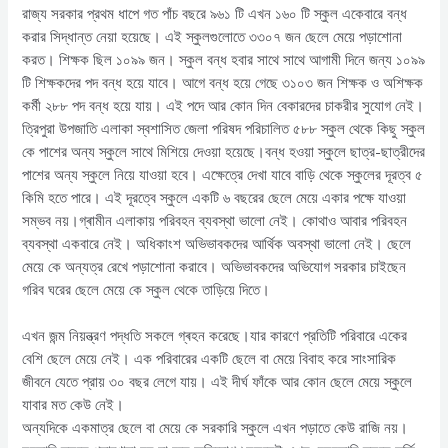
রাজ্য সরকার প্রথম ধাপে গত পাঁচ বছরে ৯৬১ টি এখন ১৬০ টি স্কুল একেবারে বন্ধ
করার সিদ্ধান্ত নেয়া হয়েছে। এই স্কুলগুলোতে ৩৩০৭ জন ছেলে মেয়ে পড়াশোনা
করত। শিক্ষক ছিল ১০৯৯ জন। স্কুল বন্ধ হবার সাথে সাথে আগামী দিনে জন্য ১০৯৯
টি শিক্ষকদের পদ বন্ধ হয়ে যাবে। আগে বন্ধ হয়ে গেছে ৩১০৩ জন শিক্ষক ও অশিক্ষক
কর্মী ২৮৮ পদ বন্ধ হয়ে যায়। এই পদে আর কোন দিন বেকারদের চাকরীর সুযোগ নেই।
ত্রিপুরা উপজাতি এলাকা স্বশাসিত জেলা পরিষদ পরিচালিত ৫৮৮ স্কুল থেকে কিছু স্কুল
কে পাশের অন্য স্কুলে সাথে মিশিয়ে দেওয়া হয়েছে।বন্ধ হ‌ওয়া স্কুলে ছাত্র-ছাত্রীদের
পাশের অন্য স্কুলে নিয়ে যাওয়া হবে। এক্ষেত্রে দেখা যাবে বাড়ি থেকে স্কুলের দূরত্ব ৫
কিমি হতে পারে। এই দূরত্বে স্কুলে একটি ৬ বছরের ছেলে মেয়ে একার পক্ষে যাওয়া
সম্ভব নয়।গ্ৰামীন এলাকায় পরিবহন ব্যবস্থা ভালো নেই। কোথাও আবার পরিবহন
ব্যবস্থা একবারে নেই। অধিকাংশ অভিভাবকদের আর্থিক অবস্থা ভালো নেই। ছেলে
মেয়ে কে অন্যত্র রেখে পড়াশোনা করাবে। অভিভাবকদের অভিযোগ সরকার চাইছেন
গরিব ঘরের ছেলে মেয়ে কে স্কুল থেকে তাড়িয়ে দিতে।
এখন জন্ম নিয়ন্ত্রণ পদ্ধতি সকলে গ্ৰহন করেছে।যার কারণে প্রতিটি পরিবারে একের
বেশি ছেলে মেয়ে নেই। এক পরিবারের একটি ছেলে বা মেয়ে বিবাহ করে সাংসারিক
জীবনে যেতে প্রায় ৩০ বছর লেগে যায়। এই দীর্ঘ ফাঁকে আর কোন ছেলে মেয়ে স্কুলে
যাবার মত কেউ নেই।
অন্যদিকে একমাত্র ছেলে বা মেয়ে কে সরকারি স্কুলে এখন পড়াতে কেউ রাজি নয়।