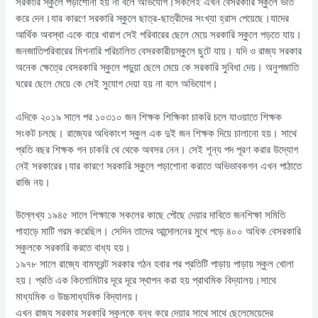
সরকারি স্কুলে পড়াশোনা হয় না বলে অভিযোগ।সকলেই এখন বেসরকারি স্কুলে ভর্তি
করে দেন।যার কারণে সরকারি স্কুলে ছাত্র-ছাত্রীদের সংখ্যা হ্রাস পেয়েছে।যাদের
আর্থিক অবস্থা একে বারে খারাপ সেই পরিবারের ছেলে মেয়ে সরকারি স্কুলে পড়তে যায়।
জনজাতিপরিবারের মিশনারি পরিচালিত বেসরকারীয়স্কুলে ছুটে যায়। যদি ও রাজ্য সরকার
অনেক ক্ষেত্রে বেসরকারি স্কুলে পড়ুয়া ছেলে মেয়ে কে সরকারি সুবিধা দেয়। অনুপজাতি
ঘরের ছেলে মেয়ে কে সেই সুযোগ দেয়া হয় না বলে অভিযোগ।
এদিকে ২০১৯ সালে পর ১০৩১০ জন শিক্ষক শিক্ষিকা চাকরি চলে যাওয়াতে শিক্ষক
সংকট চলছে। রাজ্যের অধিকাংশ স্কুল এক দুই জন শিক্ষক দিয়ে চালানো হয়। সাথে
প্রতি বছর শিক্ষক গন চাকরি থে থেকে অবসর নেন। সেই শূন্য পদ পূরণ করার উদ্যোগ
নেই সরকারের।যার কারণে সরকারি স্কুলে পড়াশোনা করাতে অভিভাবকগন এখন পাঠাতে
রাজি নয়।
উল্লেখ্য ১৯৪৫ সালে শিক্ষাকে সকলের কাছে পৌছে দেয়ার দাবিতে জনশিক্ষা সমিতি
পাহাড়ে মাটি গরম করেছিল। সেদিন তাদের আন্দোলনের মুখে পড়ে ৪০০ অধিক বেসরকারি
স্কুলকে সরকারি করতে বাধ্য হয়।
১৯৭৮ সালে রাজ্যে বামফ্রন্ট সরকার গঠন হবার পর প্রতিটি পাড়ায় পাড়ায় স্কুল খোলা
হয়। প্রতি এক কিলোমিটার দূরে দূরে স্থাপন করা হয় প্রাথমিক বিদ্যালয়।সাথে
মাধ্যমিক ও উচ্চমাধ্যমিক বিদ্যালয়।
এখন রাজ্য সরকার সরকারি স্কুলকে বন্ধ করে দেয়ার সাথে সাথে ছেলেমেয়েদের