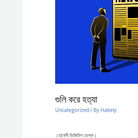
গুলি করে হত্যা
Uncategorized
/ By
Habely
।হাবেলী ডিজিটাল ডেস্ক।