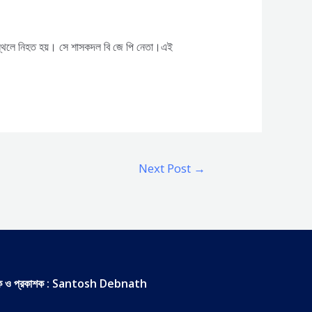
টনা স্থলে নিহত হয়। সে শাসকদল বি জে পি নেতা।এই
Next Post
→
দক ও প্রকাশক : Santosh Debnath