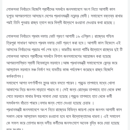
লোকসভা নির্বাচনে বিজেপি প্রার্থীদের সমর্থনে জনসমাবেশে অংশ নিতে আগামী কাল
দুপুরে আগরতলাতে আসছেন দেশের প্রধানমন্ত্রী নরেন্দ্র মোদী। সমাবেশে বক্তব্য রাখার
পর‌ই তিনি পুনরায় রাজ্য ত্যাগ করে দিল্লী ঊদ্যেশে র‌ওয়ানা দেওয়ার কথা রয়েছে।
লোকসভা নির্বাচনে প্রথম দফায় ভোট গ্রহণ আগামী ১৯ এপ্রিল। রাজ্যের পশ্চিম
ত্রিপুরা সাধারণ আসনে প্রথম দফায় ভোট গ্রহণ করা হবে। আগামী কাল বিকেলে এই
আসনের নির্বাচনের প্রচার পর্ব শেষ হবে। ভারতীয় জনতা পার্টির ঊদ্যোগে রাজ্যের দুই টি
লোকসভা আসনে প্রার্থীদের সমর্থনে বিশাল জনসমাবেশের আয়োজন করা হয়েছে
আগরতলাস্থিত স্বামী বিবেকানন্দ ময়দানে।আজ প্রধানমন্ত্রী সমাবেশেকে কেন্দ্র করে
আস্তাবল ময়দানে মঞ্চ নির্মাণ সহ যাবতীয় কাজ পর্যবেক্ষণ করেছেন রাজ্য বিজেপি
কর্মকর্তাগন।
সমাবেশে আগত দশর্ণার্থীগন সুন্দর ভাবে বসতে পারেন। প্রচন্ড তাপদাহে মধ্যে খোলা
আকাশের নিচে জনগন দাড়াতে পারবে না। সেই জন্য রোদ্রের তাপদাহে হাত থেকে রক্ষা
পেতে ময়দানে মাথার উপরে সাবানা দেয়া হয়েছে।প্রচন্ড তাপদাহে হাত থেকে কর্মী
সমর্থকগন বাঁচতে পারবে।বসার জন্য পেতে দেওয়া হয়েছে চেয়ার ।
প্রধানমন্ত্রী জনসমাবেশে অংশ নিতে রাজ্যের বিভিন্ন জায়গা থেকে জনগন আগামী কাল
সকাল থেকে আস্তাবল ময়দানে র‌ওয়ানা হবে বলে ঊদ্যোক্তাদের ধারনা। এই সমাবেশ
কে সফল করে তোলার জন্য দলীয় কর্মীদের জনসংযোগ অনেক বৃদ্ধি করে দেয়া হয়েছে
বলে সংবাদ।