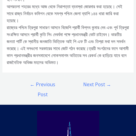
আগরতলা শহরের মধ্যে আজ থেকে নিরাপত্তা ব্যবস্থা জোরদার করা হয়েছে। সেই
সাথে রাজ্য নির্বাচন কমিশন থেকে সমগ্ৰ পশ্চিম জেলা ব্যাপি ১৪৪ ধারা জারি করা
হয়েছে।
রাজ্যের পশ্চিম ত্রিপুরা সাধারণ আসনে বিজেপি প্রার্থী বিপ্লব কুমার দেব এবং পূর্ব ত্রিপুরা
সংরক্ষিত আসনে প্রার্থী কৃতি সিং দেবর্বমা পক্ষে প্রধানমন্ত্রী ভোট চাইবেন। ভারতীয়
জনতা পার্টি কে স্থানীয় জনজাতি ভিত্তিক আই পি এফ টি এবং তিপ্রা মথা দল সমর্থন
করেছে। এই দলগুলো সরকারের সাথে জোট গঠন করেছে।ত্রয়ী সংগঠনের ফলে আগামী
কাল প্রধানমন্ত্রীর জনসমাবেশে লোকসমাগম অতিতের সব রেকর্ড কে ছাড়িয়ে যাবে বলে
রাজনৈতিক অভিজ্ঞ মহলের অভিমত।
Post
←
Previous
Next Post
→
navigation
Post