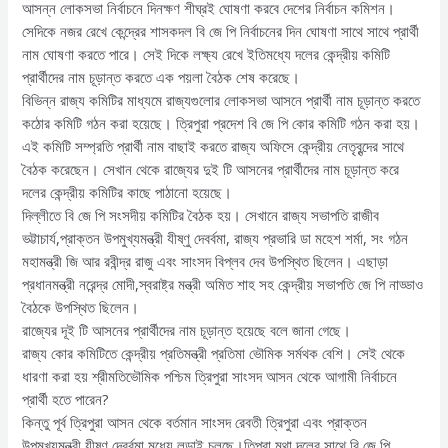
আসন্ন লোকসভা নির্বাচনে দিনক্ষণ শীঘ্রই ঘোষণা করবে দেশের নির্বাচন কমিশন।
সেদিকে নজর রেখে কেন্দ্রের শাসকদল বি জে পি নির্বাচনের দিন ঘোষণা সাথে সাথে প্রার্থী
নাম ঘোষণা করতে পারে। সেই দিকে লক্ষ্য রেখে ইতিমধ্যে দলের কেন্দ্রীয় কমিটি
প্রার্থীদের নাম চূড়ান্ত করতে এক পয়লা বৈঠক শেষ করেছে।
বিভিন্ন রাজ্য কমিটির মাধ্যমে রাজ্যগুলোর লোকসভা আসনে প্রার্থী নাম চূড়ান্ত করতে
কঠোর কমিটি গঠন করা হয়েছে। ত্রিপুরা প্রদেশ বি জে পি কোর কমিটি গঠন করা হয়।
এই কমিটি সম্প্রতি প্রার্থী নাম বাছাই করতে রাজ্য অফিসে কেন্দ্রীয় নেতৃবৃন্দের সাথে
বৈঠক করেছেন। সেখান থেকে রাজ্যের দুই টি আসনের প্রার্থীদের নাম চূড়ান্ত করে
দলের কেন্দ্রীয় কমিটির কাছে পাঠানো হয়েছে।
দিল্লীতে বি জে পি সংসদীয় কমিটির বৈঠক হয়। সেখানে রাজ্য সভাপতি রাজীব
ভট্টাচার্য,প্রাক্তন উপমুখ্যমন্ত্রী যীষ্ণু দেবর্বমা, রাজ্য প্রভারি ডা মহেশ শর্মা, সং গঠন
মহামন্ত্রী জি আর রবীন্দ্র রাজু এবং সাংসদ বিপ্লব দেব উপস্থিত ছিলেন। এছাড়া
প্রধানমন্ত্রী নরেন্দ্র মোদী,স্বরাষ্ট্র মন্ত্রী অমিত শাহ সহ কেন্দ্রীয় সভাপতি জে পি নাড্ডাও
বৈঠকে উপস্থিত ছিলেন।
রাজ্যের দূই টি আসনের প্রার্থীদের নাম চূড়ান্ত হয়েছে বলে জানা গেছে।
রাজ্য কোর কমিটিতে কেন্দ্রীয় প্রতিমন্ত্রী প্রতিমা ভৌমিক সর্মথক বেশি। সেই থেকে
ধারণা করা হয় শ্রীমতিভৌমিক পশ্চিম ত্রিপুরা সাংসদ আসন থেকে আগামী নির্বাচনে
প্রার্থী হতে পারেন?
কিন্তু পূর্ব ত্রিপুরা আসন থেকে বর্তমান সাংসদ রেবতী ত্রিপুরা এবং প্রাক্তন
উপমুখ্যমন্ত্রী যীষ্ণু দেবর্বমা মধ্যে লড়াই চলছে।তিপ্রা মথা দলের সাথে বি জে পি