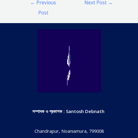
←
Previous
Next Post
→
navigation
Post
সম্পাদক ও প্রকাশক : Santosh Debnath
Chandrapur, Noaniamura, 799008