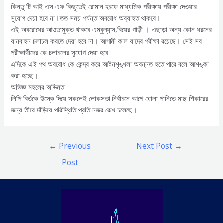
কিন্তু টি আই এস এফ কিছুতেই রোমান হরফে মাধ্যমিক পরীক্ষায় পরীক্ষা দেওয়ার
সুযোগ দেয়া হবে না।তত সময় পর্যন্ত অবরোধ অব্যাহত থাকবে।
এই অবরোধের আওতামুক্ত থাকবে এম্বুল্যান্স,বিয়ের গাড়ী । এছাড়া অন্য কোন ধরনের
যানবাহন চলাচল করতে দেয়া হবে না। আগামী কাল যাদের পরীক্ষা রয়েছে। সেই সব
পরীক্ষার্থীদের কে চলাচলের সুযোগ দেয়া হবে।
এদিকে এই পথ অবরোধ কে কেন্দ্র করে আইনশৃঙ্খলা অবন্নত হতে পারে বলে আশঙ্কা
করা হচ্ছে।
অভিজ্ঞ মহলের অভিমত
লিপি বির্তকে উস্কে দিয়ে সকলেই লোকসভা নির্বাচনে আগে ঘোলা পানিতে মাছ শিকারের
জন্য তীরে দাঁড়িয়ে পরিস্থিতি প্রতি নজর রেখে চলেছে।
Post
←
Previous
Next Post
→
navigation
Post