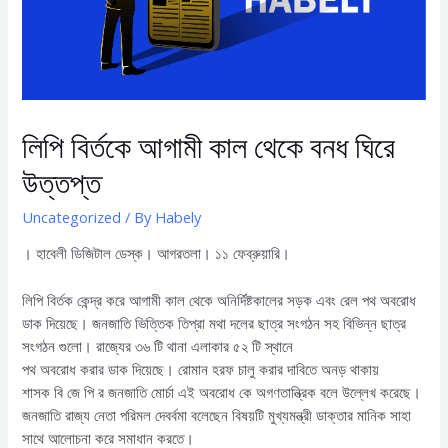
লিপি বির্তকে আগামী কাল থেকে বনধ ঘিরে
উত্তপ্ত
Uncategorized
/ By
Habely
। হাবেলী ডিজিটাল ডেস্ক। আগরতলা। ১১ ফেব্রুয়ারি।
লিপি বির্তক কেন্দ্র করে আগামী কাল থেকে অনির্দিষ্টকালের সড়ক এবং রেল পথ অবরোধ
ডাক দিয়েছে। জনজাতি ভিত্তিক তিপ্রা মথা দলের ছাত্র সংগঠন সহ বিভিন্ন ছাত্র
সংগঠন গুলো। রাজ্যের ৩৬ টি থানা এলাকার ৫২ টি স্থানে
পথ অবরোধ করার ডাক দিয়েছে। রোমান হরফ চালু করার দাবিতে অনড় থাকায়
শাসক বি জে পি র জনজাতি মোর্চা এই অবরোধ কে অগণতান্ত্রিক বলে উল্লেখ করেছে।
জনজাতি রাজ্য নেতা পরিমল দেবর্বমা বলেছেন বিষয়টি মুখ্যমন্ত্রী ডাক্তার মানিক সাহা
সাথে আলোচনা করে সমাধান করতে।